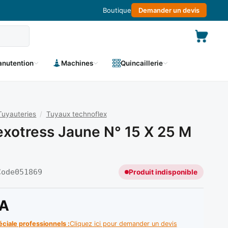
Boutique
Demander un devis
nutention
Machines
Quincaillerie
Tuyauteries
/
Tuyaux technoflex
exotress Jaune N° 15 X 25 M
Code
051869
Produit indisponible
A
éciale professionnels :
Cliquez ici pour demander un devis