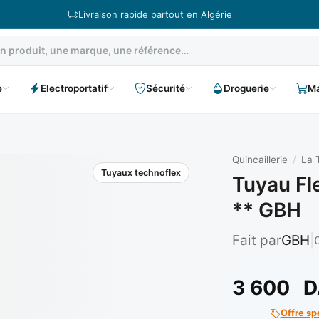
Livraison rapide partout en Algérie
e
Electroportatif
Sécurité
Droguerie
Ma
Quincaillerie
/
La 
Tuyaux technoflex
Tuyau Fl
** GBH
Fait par
GBH
|
3 600
D
Offre sp