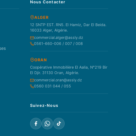
Nous Contacter
ALGER
12 SNTP EST. RN5. El Hamiz, Dar El Beida.
16033 Alger, Algérie.
commercial.alger@assly.dz
0561-660-006 / 007 / 008
ses
ORAN
Coopérative Immobilière El Aalia, N°219 Bir
El Djir. 31130 Oran, Algérie.
commercial.oran@assly.dz
0560 031 044 / 055
Suivez-Nous