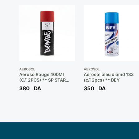
AÉROSOL
AÉROSOL
Aeroso Rouge 400Ml
Aerosol bleu diamd 133
(C/12PCS) ** SP STAR
(c/12pcs) ** BEY
PEINTURE
380
DA
350
DA