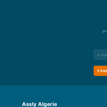
pr
š ins
Assly Algerie