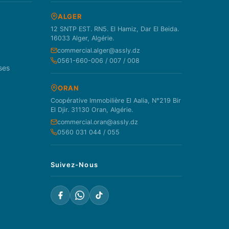
ALGER
12 SNTP EST. RN5. El Hamiz, Dar El Beida.
16033 Alger, Algérie.
commercial.alger@assly.dz
0561-660-006 / 007 / 008
ses
ORAN
Coopérative Immobilière El Aalia, N°219 Bir
El Djir. 31130 Oran, Algérie.
commercial.oran@assly.dz
0560 031 044 / 055
Suivez-Nous