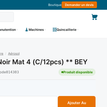
Boutique
Demander un devis
nutention
Machines
Quincaillerie
ure
/
Aérosol
Noir Mat 4 (c/12pcs) ** BEY
ode
014303
Produit disponible
ol noir mat 4 (c/12pcs) ** BEY
Ajouter Au