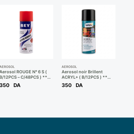
AÉROSOL
AÉROSOL
Aerosol ROUGE N° 6 S (
Aerosol noir Brillent
B/12PCS – C/48PCS ) **
ACRYL+ ( B/12PCS ) **
BEY
SPRAYTEC
350
DA
350
DA