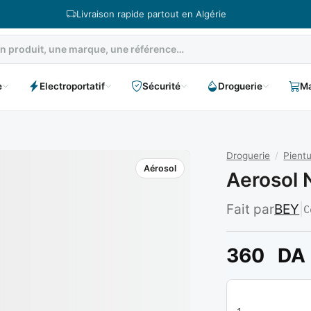
Livraison rapide partout en Algérie
e
Electroportatif
Sécurité
Droguerie
Ma
Droguerie
/
Pient
Aérosol
Aerosol 
Fait par
BEY
|
C
360
DA
quantité de Aeros