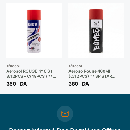
AÉROSOL
AÉROSOL
Aerosol ROUGE N° 6 S (
Aeroso Rouge 400Ml
B/12PCS – C/48PCS ) **
(C/12PCS) ** SP STAR
BEY
PEINTURE
350
DA
380
DA