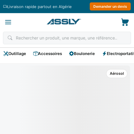
Passer
Livraison rapide partout en Algérie
Demander un devis
au
contenu
Outillage
Accessoires
Boulonerie
Electroportati
Aérosol