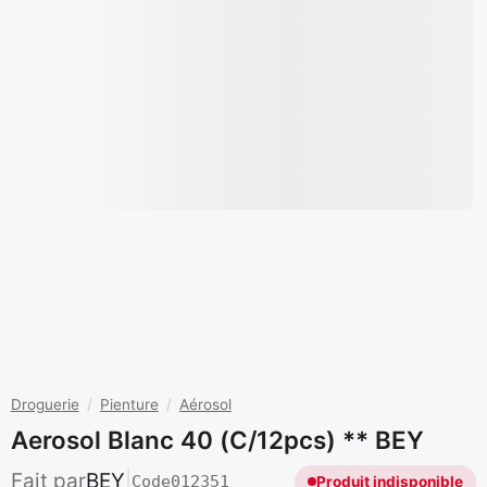
Droguerie
/
Pienture
/
Aérosol
Aerosol Blanc 40 (c/12pcs) ** BEY
Fait par
BEY
|
Code
012351
Produit indisponible