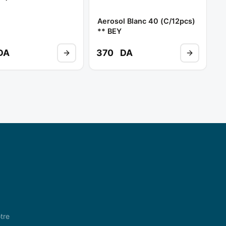
Aerosol Blanc 40 (c/12pcs)
** BEY
DA
370
DA
tre