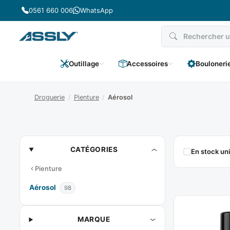
Passer
0561 660 006
WhatsApp
au
contenu
Outillage
Accessoires
Bouloneri
Droguerie
/
Pienture
/
Aérosol
Aérosol
CATÉGORIES
En stock u
Pienture
Aérosol
98
MARQUE