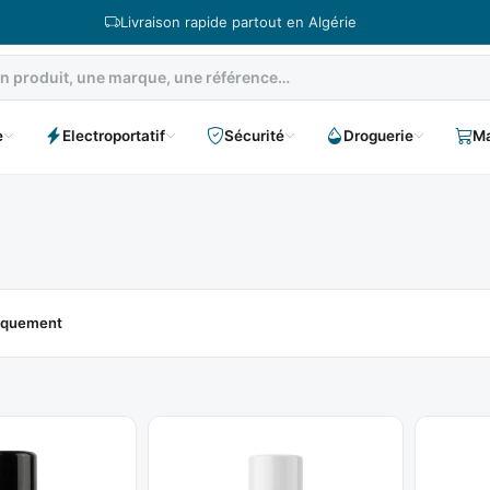
Livraison rapide partout en Algérie
e
Electroportatif
Sécurité
Droguerie
Ma
niquement