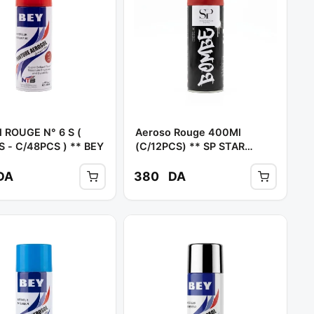
l ROUGE N° 6 S (
Aeroso Rouge 400Ml
S - C/48PCS ) ** BEY
(C/12PCS) ** SP STAR
PEINTURE
DA
380
DA