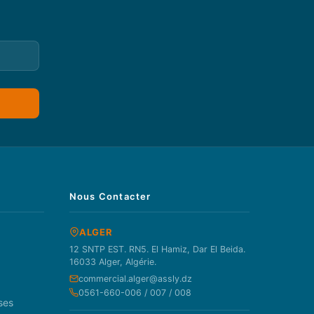
Nous Contacter
ALGER
12 SNTP EST. RN5. El Hamiz, Dar El Beida.
16033 Alger, Algérie.
commercial.alger@assly.dz
0561-660-006 / 007 / 008
ses