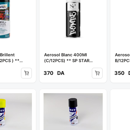
Brillent
Aerosol Blanc 400Ml
Aeroso
2PCS ) **
(C/12PCS) ** SP STAR
B/12PC
PEINTURE
370
DA
350