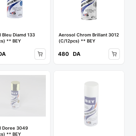
l Bleu Diamd 133
Aerosol Chrom Brillant 3012
cs) ** BEY
(c/12pcs) ** BEY
DA
480
DA
l Doree 3049
cs) ** BEY