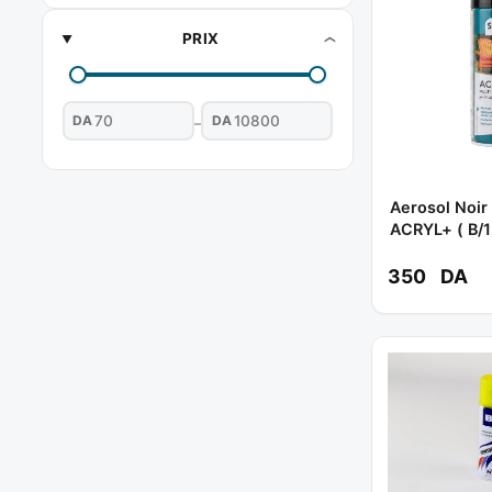
PRIX
DA
DA
–
Aerosol Noir 
ACRYL+ ( B/1
SPRAYTEC
350
DA