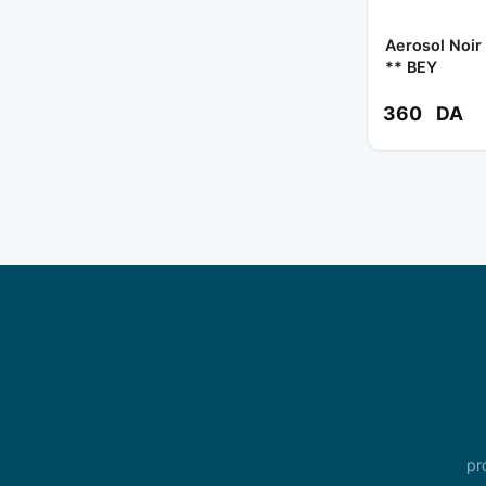
Aerosol Noir
** BEY
360
DA
pr