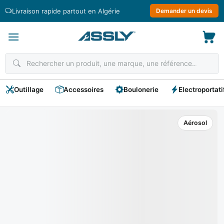
Passer
Livraison rapide partout en Algérie
Demander un devis
au
contenu
Outillage
Accessoires
Boulonerie
Electroportati
Aérosol