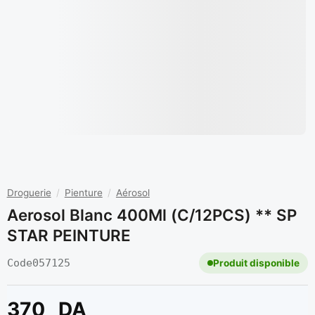
Droguerie
/
Pienture
/
Aérosol
Aerosol Blanc 400Ml (C/12PCS) ** SP
STAR PEINTURE
Code
057125
Produit disponible
370
DA