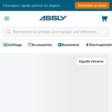
Passer
Livraison rapide partout en Algérie
Demander un devis
au
contenu
Outillage
Accessoires
Boulonerie
Electroportati
Aiguille Vibrante