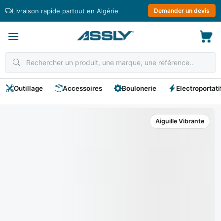
Passer
Livraison rapide partout en Algérie
Demander un devis
au
contenu
Outillage
Accessoires
Boulonerie
Electroportati
Aiguille Vibrante