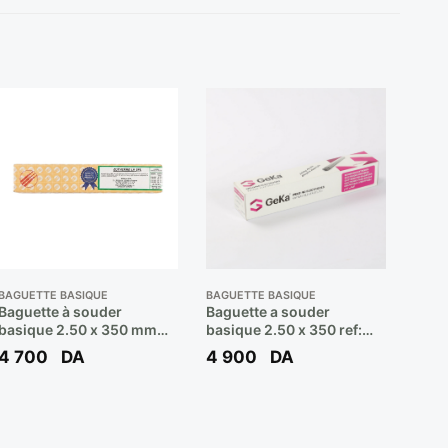
BAGUETTE BASIQUE
BAGUETTE BASIQUE
Baguette à souder
Baguette a souder
basique 2.50 x 350 mm
basique 2.50 x 350 ref:
Réf: 7018 (B/5Kgs 200
7018 (b/5kgs 200 pcs) **
4 700
DA
4 900
DA
pcs) ** EUREKA
GEKA LASER B47