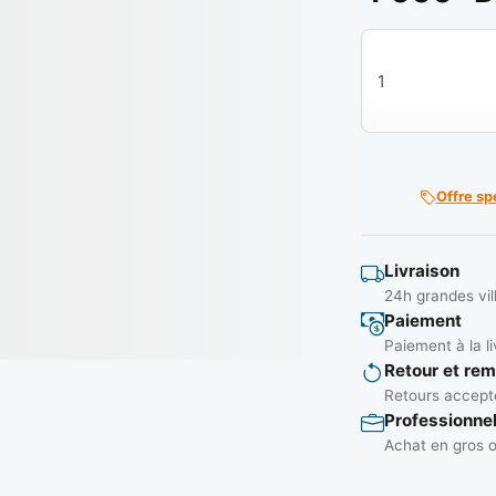
quantité de Bagu
Offre sp
Livraison
24h grandes vil
Paiement
Paiement à la li
Retour et re
Retours accepté
Professionne
Achat en gros o