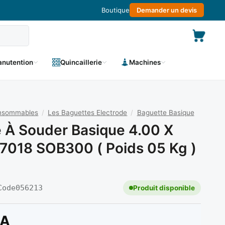
Boutique
Demander un devis
nutention
Quincaillerie
Machines
onsommables
/
Les Baguettes Electrode
/
Baguette Basique
 À Souder Basique 4.00 X
018 SOB300 ( Poids 05 Kg )
Code
056213
Produit disponible
A