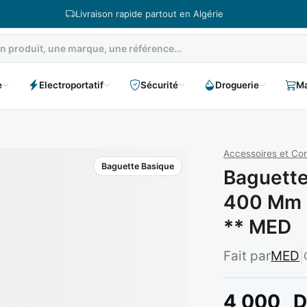
Livraison rapide partout en Algérie
e
Electroportatif
Sécurité
Droguerie
Ma
Accessoires et C
Baguette Basique
Baguette
400 Mm 7
** MED
Fait par
MED
|
4 000
D