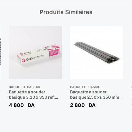
Produits Similaires
BAGUETTE BASIQUE
BAGUETTE BASIQUE
Baguette a souder
Baguette a souder
basique 3.20 x 350 ref:
basique 2.50 xs 350 mm
7018 (b/5kgs 200 pcs) **
7018 ( poids 6.3 kg ) **
4 800
DA
2 800
DA
GEKA LASER B47
EULMA