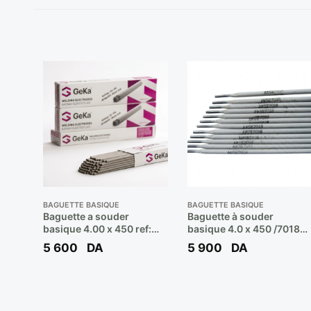
BAGUETTE BASIQUE
BAGUETTE BASIQUE
Baguette a souder
Baguette à souder
basique 4.00 x 450 ref:
basique 4.0 x 450 /7018
7018 ( b/6kgs 200 pcs ) **
Réf: LE B-248 H5 **
5 600
DA
5 900
DA
GEKA LASER B47
LINCOLN