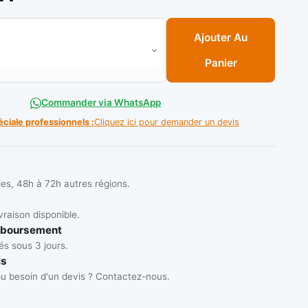
ette à souder basique 4.00 x 400 mm 7018 SOB300 ( Poids 05 K
Ajouter Au
Panier
Commander via WhatsApp
éciale professionnels :
Cliquez ici pour demander un devis
les, 48h à 72h autres régions.
vraison disponible.
mboursement
s sous 3 jours.
ls
u besoin d'un devis ? Contactez-nous.