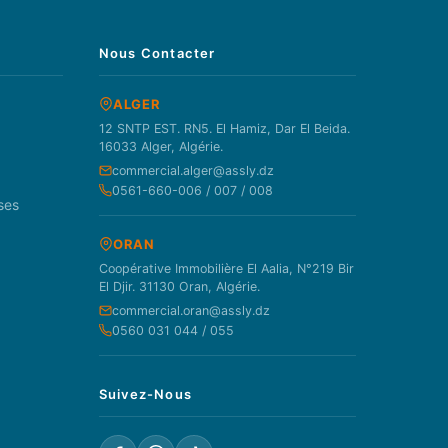
Nous Contacter
ALGER
12 SNTP EST. RN5. El Hamiz, Dar El Beida.
16033 Alger, Algérie.
commercial.alger@assly.dz
0561-660-006 / 007 / 008
ses
ORAN
Coopérative Immobilière El Aalia, N°219 Bir
El Djir. 31130 Oran, Algérie.
commercial.oran@assly.dz
0560 031 044 / 055
Suivez-Nous