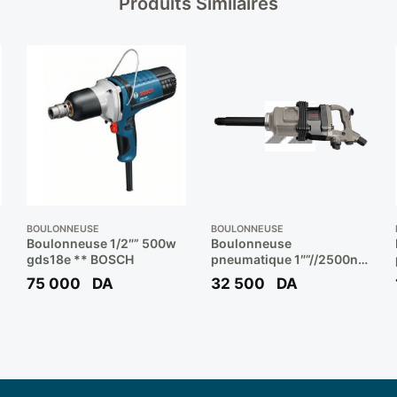
Produits Similaires
BOULONNEUSE
BOULONNEUSE
Boulonneuse 1/2″” 500w
Boulonneuse
gds18e ** BOSCH
pneumatique 1″”//2500nm
ref: ct38085 ** CROWN
75 000
DA
32 500
DA