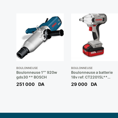
BOULONNEUSE
BOULONNEUSE
Boulonneuse 1″” 920w
Boulonneuse a batterie
gds30 ** BOSCH
18v ref: CT22015L**
CROWN
251 000
DA
29 000
DA