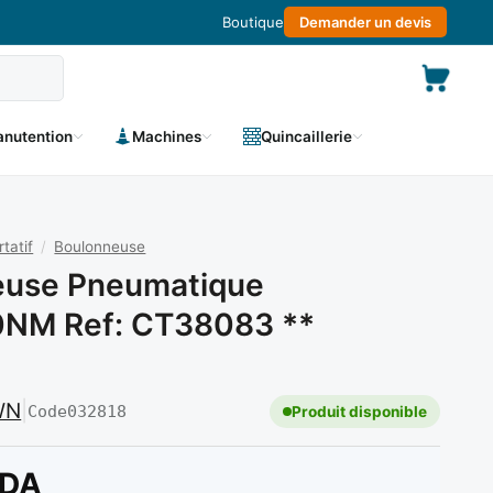
Boutique
Demander un devis
nutention
Machines
Quincaillerie
tatif
/
Boulonneuse
euse Pneumatique
0NM Ref: CT38083 **
WN
|
Code
032818
Produit disponible
DA