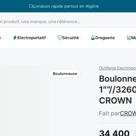
Livraison rapide partout en Algérie
e
Electroportatif
Sécurité
Droguerie
Ma
Outillage Electropor
Boulonneuse
Boulonn
1″”//326
CROWN
Fait par
CRO
34 400