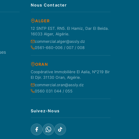
Nous Contacter
ALGER
12 SNTP EST. RN5. El Hamiz, Dar El Beida.
16033 Alger, Algérie.
commercial.alger@assly.dz
0561-660-006 / 007 / 008
ses
ORAN
Coopérative Immobilière El Aalia, N°219 Bir
El Djir. 31130 Oran, Algérie.
commercial.oran@assly.dz
0560 031 044 / 055
Suivez-Nous