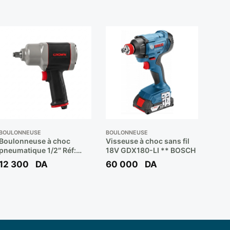
BOULONNEUSE
BOULONNEUSE
Boulonneuse à choc
Visseuse à choc sans fil
pneumatique 1/2″ Réf:
18V GDX180-LI ** BOSCH
CT38115 ** CROWN
12 300
DA
60 000
DA