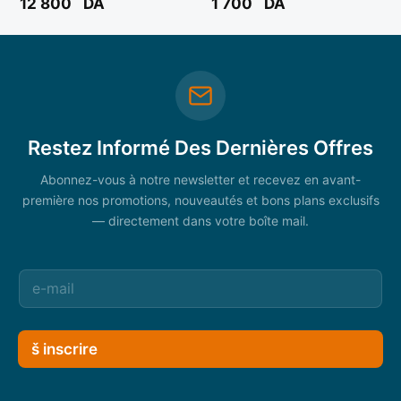
12 800
DA
1 700
DA
Universelle-Triple metre 03
M ) Réf: THKTHP90076 **
TOTAL
Restez Informé Des Dernières Offres
Abonnez-vous à notre newsletter et recevez en avant-
première nos promotions, nouveautés et bons plans exclusifs
— directement dans votre boîte mail.
š inscrire