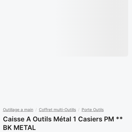
Outillage a main
/
Coffret multi-Outills
/
Porte Outils
Caisse A Outils Métal 1 Casiers PM **
BK METAL