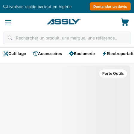
Passer
Livraison rapide partout en Algérie
Demander un devis
au
contenu
Outillage
Accessoires
Boulonerie
Electroportati
Porte Outils