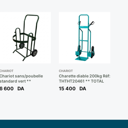
CHARIOT
CHARIOT
Chariot sans/poubelle
Charette diable 200kg Réf:
standard vert **
THTHT20461 ** TOTAL
6 600
DA
15 400
DA