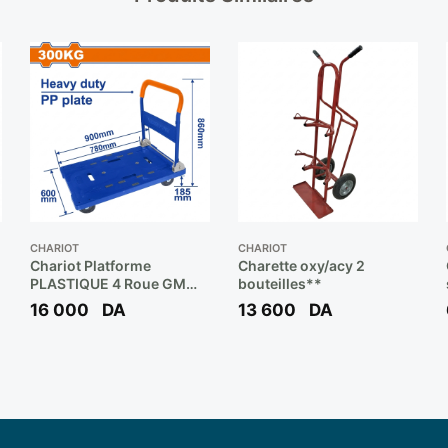
CHARIOT
CHARIOT
Chariot Platforme
Charette oxy/acy 2
PLASTIQUE 4 Roue GM
bouteilles**
300 Kg Réf: WWB1530 **
16 000
DA
13 600
DA
WADFOW