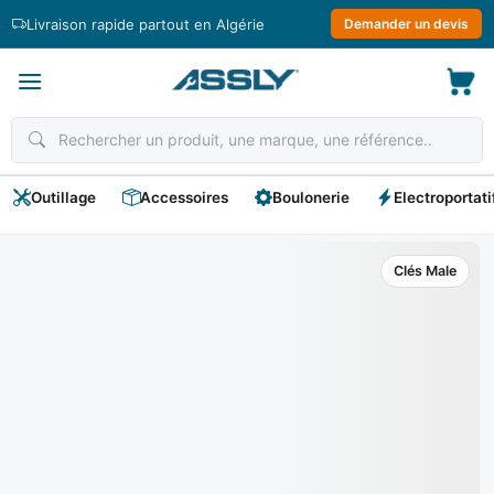
Passer
Livraison rapide partout en Algérie
Demander un devis
au
contenu
Outillage
Accessoires
Boulonerie
Electroportati
Clés Male