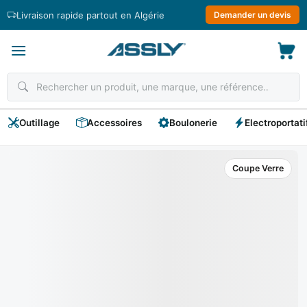
Passer
Livraison rapide partout en Algérie
Demander un devis
au
contenu
Outillage
Accessoires
Boulonerie
Electroportati
Coupe Verre