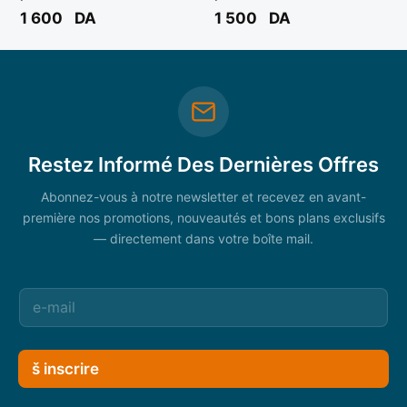
N95/FFP-2 LOCAL ( PRIX 5
BLEU- ( B/30 PCS ) VK-8021
1 600
DA
1 500
DA
PCS ) ** TOTAL CARE
** VAST-KING
Restez Informé Des Dernières Offres
Abonnez-vous à notre newsletter et recevez en avant-
première nos promotions, nouveautés et bons plans exclusifs
— directement dans votre boîte mail.
š inscrire