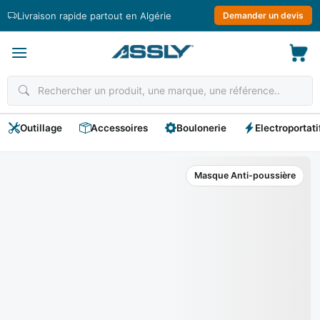
Passer
Livraison rapide partout en Algérie
Demander un devis
au
contenu
Outillage
Accessoires
Boulonerie
Electroportati
Masque Anti-poussière