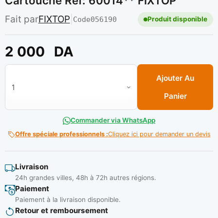
Cartouche Réf: 60014** FIXTOP
Fait par
FIXTOP
|
Code
056190
Produit disponible
2 000
DA
quantité de Demi-masque anti-poussiere a 2 cartouche Réf: 
Ajouter Au
Panier
Commander via WhatsApp
Offre spéciale professionnels :
Cliquez ici pour demander un devis
Livraison
24h grandes villes, 48h à 72h autres régions.
Paiement
Paiement à la livraison disponible.
Retour et remboursement