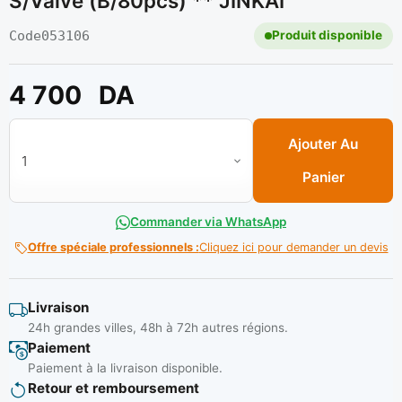
S/valve (B/80pcs) ** JINKAI
Code
053106
Produit disponible
4 700
DA
quantité de Demi-masque anti-poussiere KN95 S/valve (B/80p
Ajouter Au
Panier
Commander via WhatsApp
Offre spéciale professionnels :
Cliquez ici pour demander un devis
Livraison
24h grandes villes, 48h à 72h autres régions.
Paiement
Paiement à la livraison disponible.
Retour et remboursement