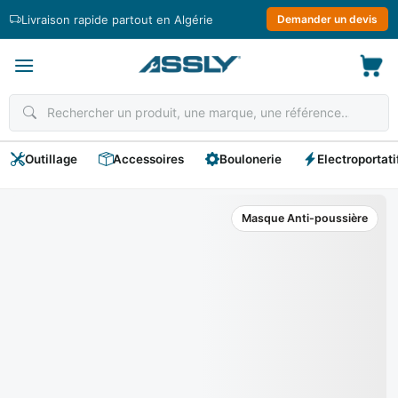
Passer
Livraison rapide partout en Algérie
Demander un devis
au
contenu
Outillage
Accessoires
Boulonerie
Electroportati
Masque Anti-poussière