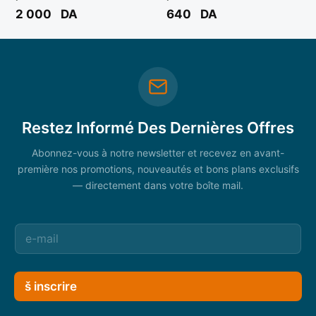
Réf: 60014** FIXTOP
9302 ** BERENT
2 000
DA
640
DA
Restez Informé Des Dernières Offres
Abonnez-vous à notre newsletter et recevez en avant-
première nos promotions, nouveautés et bons plans exclusifs
— directement dans votre boîte mail.
š inscrire