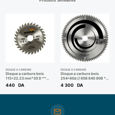
Produits Similaires
DISQUE A CARBURE
DISQUE A CARBURE
Disque a carbure bois
Disque a carbure bois
115*22.23 mm*30 D **
254*60d // 608 640 908 **
ORKA
BOSCH
440
DA
4 300
DA