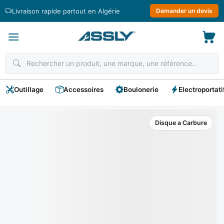
Passer
Livraison rapide partout en Algérie
Demander un devis
au
contenu
Outillage
Accessoires
Boulonerie
Electroportati
Disque a Carbure