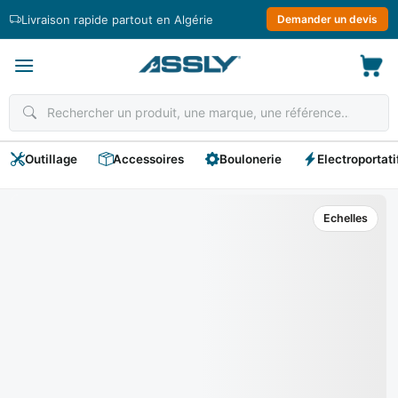
Passer
Livraison rapide partout en Algérie
Demander un devis
au
contenu
Outillage
Accessoires
Boulonerie
Electroportati
Echelles