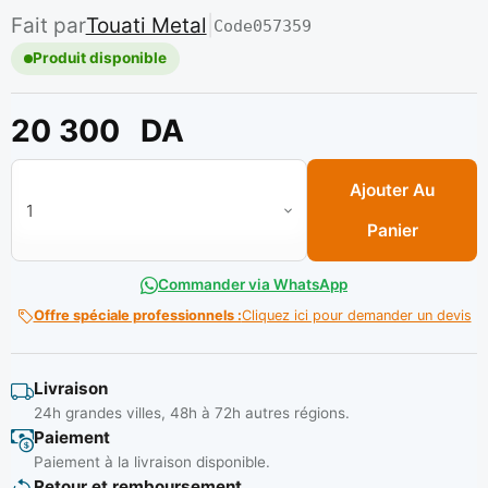
Fait par
Touati Metal
|
Code
057359
Produit disponible
20 300
DA
quantité de Echelle pliante 4 x 5 marches aluminium ** SCALA
Ajouter Au
Panier
Commander via WhatsApp
Offre spéciale professionnels :
Cliquez ici pour demander un devis
Livraison
24h grandes villes, 48h à 72h autres régions.
Paiement
Paiement à la livraison disponible.
Retour et remboursement