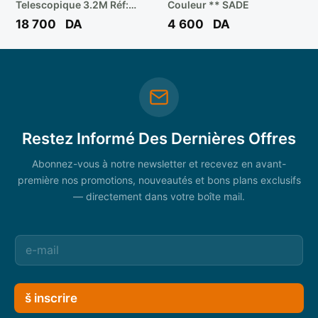
Telescopique 3.2M Réf:
Couleur ** SADE
WLD5H10 ** WADFOW
18 700
DA
4 600
DA
Restez Informé Des Dernières Offres
Abonnez-vous à notre newsletter et recevez en avant-
première nos promotions, nouveautés et bons plans exclusifs
— directement dans votre boîte mail.
š inscrire