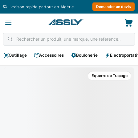
Passer
Livraison rapide partout en Algérie
Demander un devis
au
contenu
Outillage
Accessoires
Boulonerie
Electroportati
Equerre de Traçage