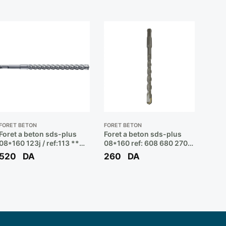
FORET BÉTON
FORET BÉTON
Foret a beton sds-plus
Foret a beton sds-plus
08*160 123j / ref:113 **
08*160 ref: 608 680 270
HARBO
** BOSCH
520
DA
260
DA