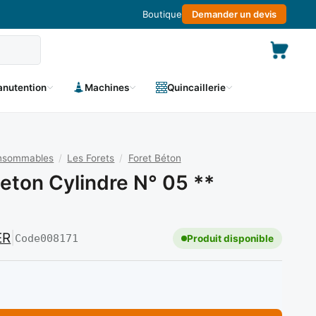
Boutique
Demander un devis
nutention
Machines
Quincaillerie
onsommables
/
Les Forets
/
Foret Béton
Beton Cylindre N° 05 **
ER
|
Code
008171
Produit disponible