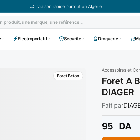
Livraison rapide partout en Algérie
e
Electroportatif
Sécurité
Droguerie
Ma
Accessoires et C
Foret Béton
Foret A 
DIAGER
Fait par
DIAG
95
DA