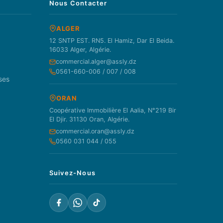
Nous Contacter
ALGER
12 SNTP EST. RN5. El Hamiz, Dar El Beida.
16033 Alger, Algérie.
commercial.alger@assly.dz
0561-660-006 / 007 / 008
ses
ORAN
Coopérative Immobilière El Aalia, N°219 Bir
El Djir. 31130 Oran, Algérie.
commercial.oran@assly.dz
0560 031 044 / 055
Suivez-Nous