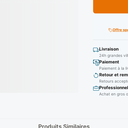
Offre sp
Livraison
24h grandes vil
Paiement
Paiement à la li
Retour et re
Retours accepté
Professionne
Achat en gros o
Produits Similaires