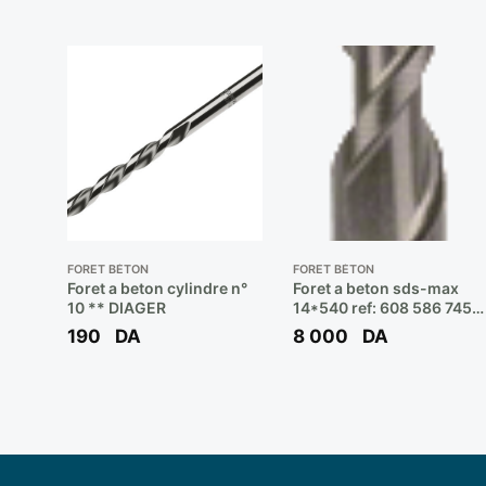
FORET BÉTON
FORET BÉTON
Foret a beton cylindre n°
Foret a beton sds-max
10 ** DIAGER
14*540 ref: 608 586 745
** BOSCH
190
DA
8 000
DA