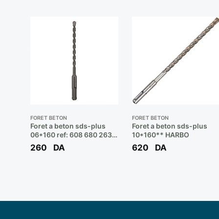
FORET BÉTON
FORET BÉTON
Foret a beton sds-plus
Foret a beton sds-plus
06*160 ref: 608 680 263
10*160** HARBO
** BOSCH
260
DA
620
DA