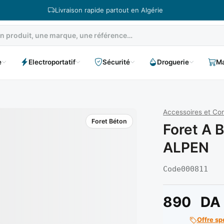
Livraison rapide partout en Algérie
e
Electroportatif
Sécurité
Droguerie
Ma
Accessoires et C
Foret Béton
Foret A 
ALPEN
Code
000811
890
DA
Offre sp