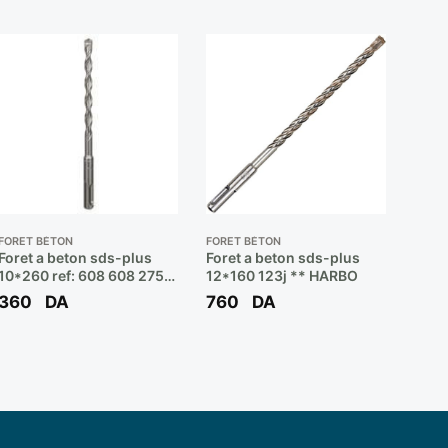
FORET BÉTON
FORET BÉTON
Foret a beton sds-plus
Foret a beton sds-plus
10*260 ref: 608 608 275
12*160 123j ** HARBO
** BOSCH
360
DA
760
DA