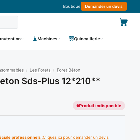
Boutique
Demander un devis
nutention
Machines
Quincaillerie
onsommables
/
Les Forets
/
Foret Béton
Beton Sds-Plus 12*210**
Produit indisponible
éciale professionnels :
Cliquez ici pour demander un devis