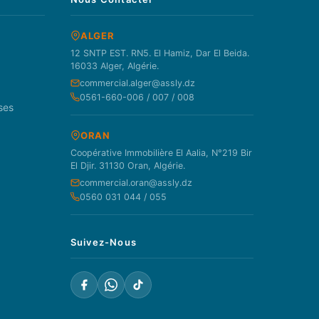
ALGER
12 SNTP EST. RN5. El Hamiz, Dar El Beida.
16033 Alger, Algérie.
commercial.alger@assly.dz
0561-660-006 / 007 / 008
ses
ORAN
Coopérative Immobilière El Aalia, N°219 Bir
El Djir. 31130 Oran, Algérie.
commercial.oran@assly.dz
0560 031 044 / 055
Suivez-Nous