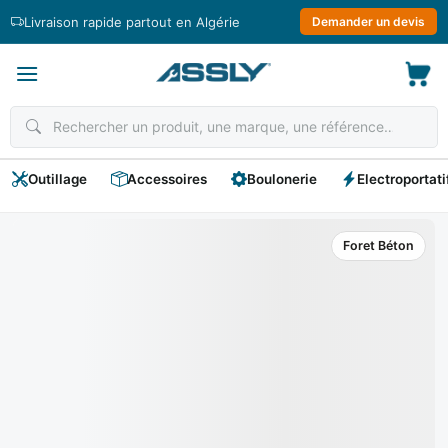
Passer
Livraison rapide partout en Algérie
Demander un devis
au
contenu
Outillage
Accessoires
Boulonerie
Electroportati
Foret Béton