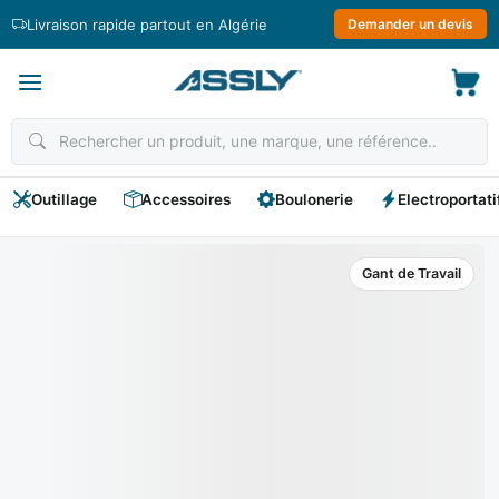
Passer
Livraison rapide partout en Algérie
Demander un devis
au
contenu
Outillage
Accessoires
Boulonerie
Electroportati
Gant de Travail