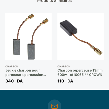
Produits Similaires
CHARBON
CHARBON
Jeu de charbon pour
Charbon p/perceuse 13mm
perceuse a percussion
600w – ct10065 ** CROWN
650W STDH6513 Réf:
340
DA
110
DA
90579768SV ** STANLEY