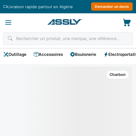
Passer
Livraison rapide partout en Algérie
Demander un devis
au
contenu
Outillage
Accessoires
Boulonerie
Electroportati
Charbon