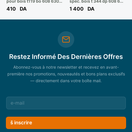
pour bois t119 bo 608 630
spec. bois t 344 dp 608 633
310 ** BOSCH
a36 ** BOSCH
410
DA
1 400
DA
Restez Informé Des Dernières Offres
Abonnez-vous à notre newsletter et recevez en avant-
première nos promotions, nouveautés et bons plans exclusifs
— directement dans votre boîte mail.
š inscrire