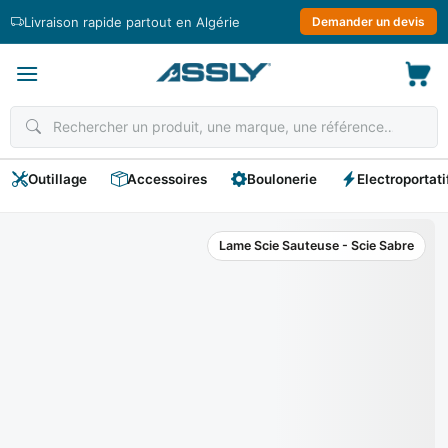
Passer
Livraison rapide partout en Algérie
Demander un devis
au
contenu
Outillage
Accessoires
Boulonerie
Electroportati
Lame Scie Sauteuse - Scie Sabre