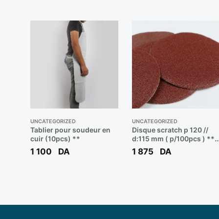
UNCATEGORIZED
UNCATEGORIZED
Tablier pour soudeur en
Disque scratch p 120 //
cuir (10pcs) **
d:115 mm ( p/100pcs ) **
ETOIL / SALI
1 100
DA
1 875
DA