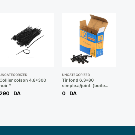
UNCATEGORIZED
UNCATEGORIZED
Collier colson 4.8*300
Tir fond 6.3*80
noir *
simple.a/joint. (boite
180pcs) ** BOOCHNA
290
DA
0
DA