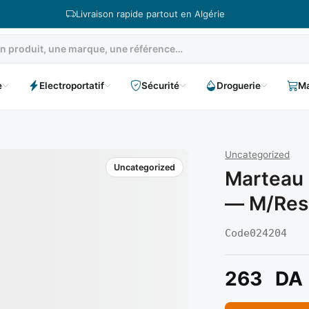
Livraison rapide partout en Algérie
e
Electroportatif
Sécurité
Droguerie
Ma
Uncategorized
Uncategorized
Marteau 
— M/ress
Code
024204
263
DA