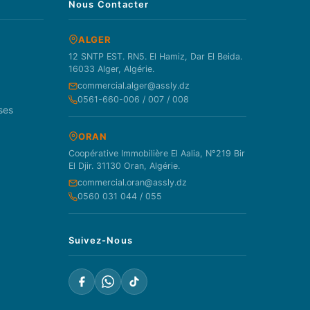
Nous Contacter
ALGER
12 SNTP EST. RN5. El Hamiz, Dar El Beida.
16033 Alger, Algérie.
commercial.alger@assly.dz
0561-660-006 / 007 / 008
ses
ORAN
Coopérative Immobilière El Aalia, N°219 Bir
El Djir. 31130 Oran, Algérie.
commercial.oran@assly.dz
0560 031 044 / 055
Suivez-Nous