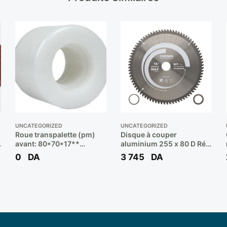
UNCATEGORIZED
UNCATEGORIZED
Roue transpalette (pm)
Disque à couper
avant: 80*70*17**
aluminium 255 x 80 D Réf:
BOOCHNA
CTTSP0044 ** CROWN
0
DA
3 745
DA