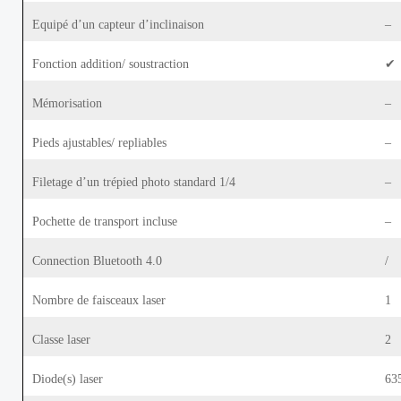
Equipé d’un capteur d’inclinaison
–
Fonction addition/ soustraction
✔
Mémorisation
–
Pieds ajustables/ repliables
–
Filetage d’un trépied photo standard 1/4
–
Pochette de transport incluse
–
Connection Bluetooth 4.0
/
Nombre de faisceaux laser
1
Classe laser
2
Diode(s) laser
63