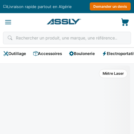
Passer
Livraison rapide partout en Algérie
Demander un devis
au
contenu
Outillage
Accessoires
Boulonerie
Electroportati
Mètre Laser