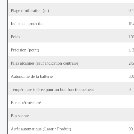
Plage d’utilisation (m)
0,
Indice de protection
IP
Poids
10
Précision (point)
± 
Piles alcalines (sauf indication contraire)
2x
Autonomie de la batterie
30
Température tolérée pour un bon fonctionnement
0°
Ecran rétroéclairé
–
Bip sonore
–
Arrêt automatique (Laser / Produit)
90 