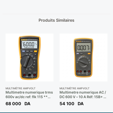
Produits Similaires
MULTIMÈTRE AMPVOLT
MULTIMÈTRE AMPVOLT
Multimetre numerique trms
Multimetre numerique AC /
600v ac/dc ref: flk 115 **
DC 600 V – 10 A Réf: 15B+ **
FLUKE
FLUKE
68 000
DA
54 100
DA