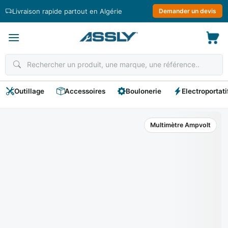
Passer
Livraison rapide partout en Algérie
Demander un devis
au
contenu
Outillage
Accessoires
Boulonerie
Electroportati
Multimètre Ampvolt