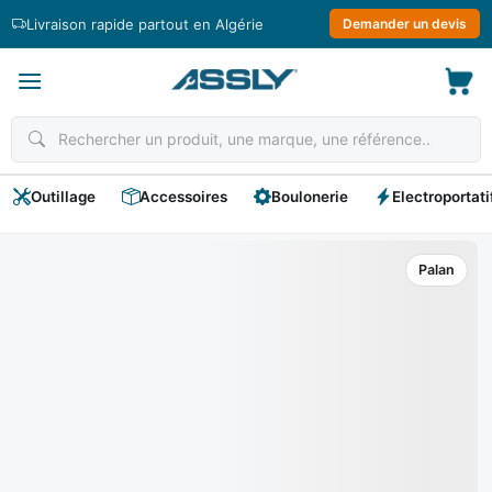
Passer
Livraison rapide partout en Algérie
Demander un devis
au
contenu
Outillage
Accessoires
Boulonerie
Electroportati
Palan