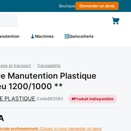
Boutique
Demander un devis
nutention
Machines
Quincaillerie
age et transport
/
Transpalette
De Manutention Plastique
eu 1200/1000 **
LE PLASTIQUE
|
Code
003503
Produit indisponible
A
éciale professionnels :
Cliquez ici pour demander un devis