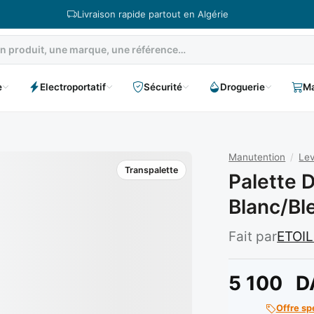
Livraison rapide partout en Algérie
e
Electroportatif
Sécurité
Droguerie
Ma
Manutention
/
Lev
Transpalette
Palette 
Blanc/bl
Fait par
ETOI
5 100
D
Offre sp