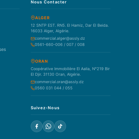
Nous Contacter
ALGER
12 SNTP EST. RN5. El Hamiz, Dar El Beida.
16033 Alger, Algérie.
commercial.alger@assly.dz
0561-660-006 / 007 / 008
ses
ORAN
Coopérative Immobilière El Aalia, N°219 Bir
El Djir. 31130 Oran, Algérie.
commercial.oran@assly.dz
0560 031 044 / 055
Suivez-Nous