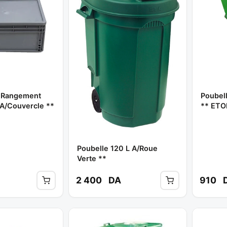
e Rangement
Poubell
A/Couvercle **
** ETO
Poubelle 120 L A/roue
Verte **
2 400
DA
910