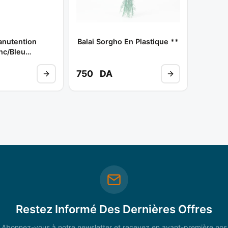
anutention
Balai Sorgho En Plastique **
nc/bleu
*
750
DA
Restez Informé Des Dernières Offres
Abonnez-vous à notre newsletter et recevez en avant-première nos