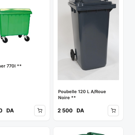
er 770l **
Poubelle 120 L A/roue
Noire **
00
DA
2 500
DA