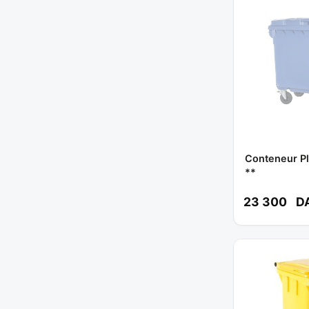
Conteneur Pl
**
23 300
D