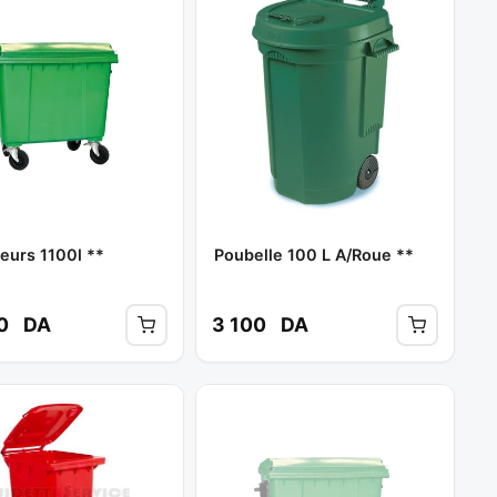
eurs 1100l **
Poubelle 100 L A/roue **
00
DA
3 100
DA