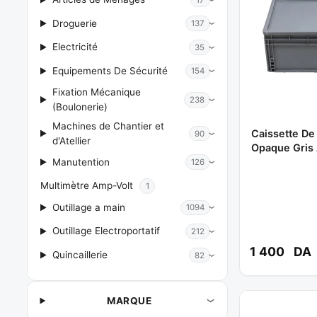
Droguerie
137
Electricité
35
Equipements De Sécurité
154
Fixation Mécanique
238
(Boulonerie)
Machines de Chantier et
Caissette D
90
d'Atellier
Opaque Gris 
Manutention
126
Multimètre Amp-Volt
1
Outillage a main
1094
Outillage Electroportatif
212
1 400
DA
Quincaillerie
82
MARQUE