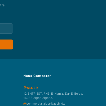
tre
Nous Contacter
ALGER
12 SNTP EST. RN5. El Hamiz, Dar El Beida.
16033 Alger, Algérie.
commercial.alger@assly.dz