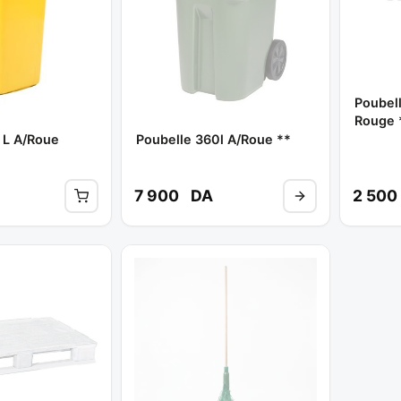
Poubel
Rouge 
 L A/roue
Poubelle 360l A/roue **
7 900
DA
2 500