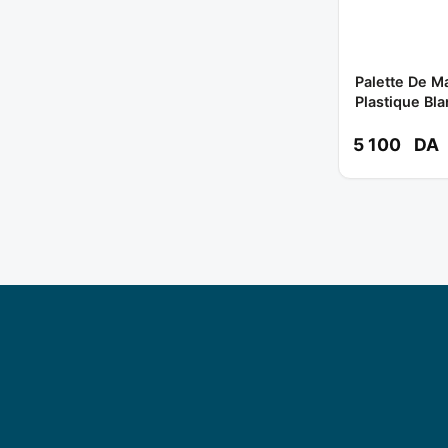
Palette De M
Plastique Bla
1200/1000 *
5 100
DA