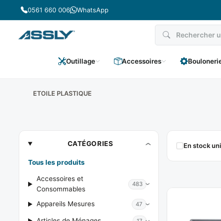
Passer
0561 660 006
WhatsApp
au
contenu
Outillage
Accessoires
Bouloneri
ETOILE PLASTIQUE
ETOILE
CATÉGORIES
En stock u
PLASTIQUE
Tous les produits
Accessoires et
483
Consommables
Appareils Mesures
47
Articles de Ménages
17