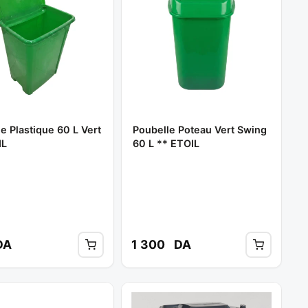
e Plastique 60 L Vert
Poubelle Poteau Vert Swing
IL
60 L ** ETOIL
DA
1 300
DA