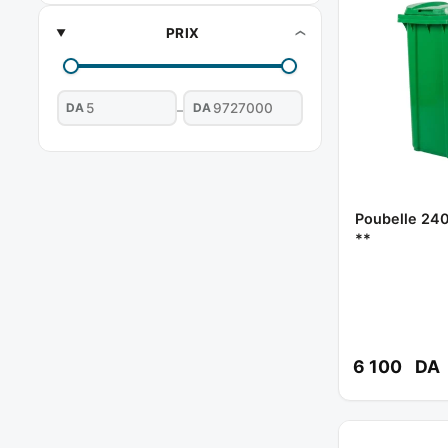
PRIX
DA
DA
–
Poubelle 240
**
6 100
DA