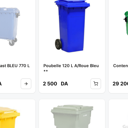
ast BLEU 770 L
Poubelle 120 L A/roue Bleu
Conten
**
A
2 500
DA
29 2