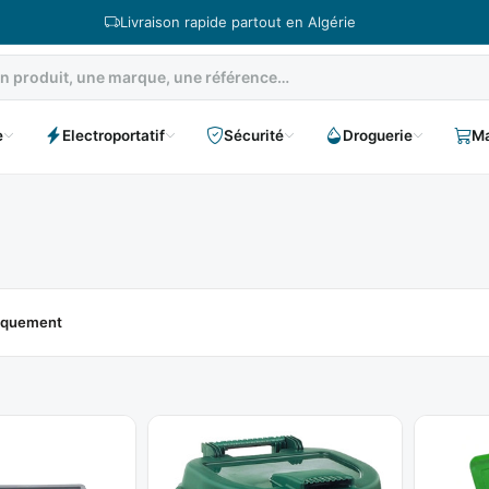
Livraison rapide partout en Algérie
e
Electroportatif
Sécurité
Droguerie
Ma
niquement