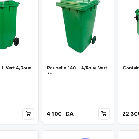
 L Vert A/roue
Poubelle 140 L A/roue Vert
Contain
**
4 100
DA
22 3