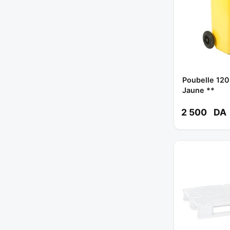
Poubelle 120
Jaune **
2 500
DA