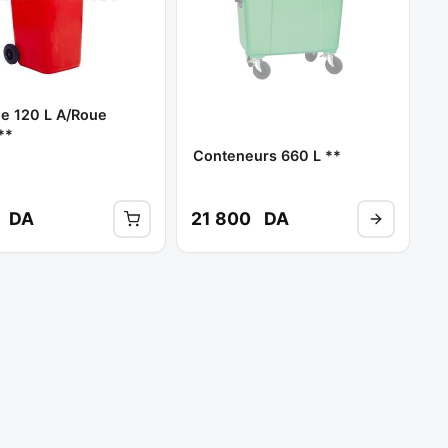
le 120 L A/roue
**
Conteneurs 660 L **
DA
21 800
DA