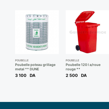
POUBELLE
POUBELLE
Poubelle poteau grillage
Poubelle 120 l a/roue
metal ** DUNE
rouge **
3 100
DA
2 500
DA