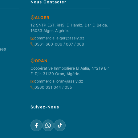
Nous Contacter
ALGER
12 SNTP EST. RN5. El Hamiz, Dar El Beida.
16033 Alger, Algérie.
commercial.alger@assly.dz
0561-660-006 / 007 / 008
ses
ORAN
Coopérative Immobilière El Aalia, N°219 Bir
El Djir. 31130 Oran, Algérie.
commercial.oran@assly.dz
0560 031 044 / 055
Suivez-Nous