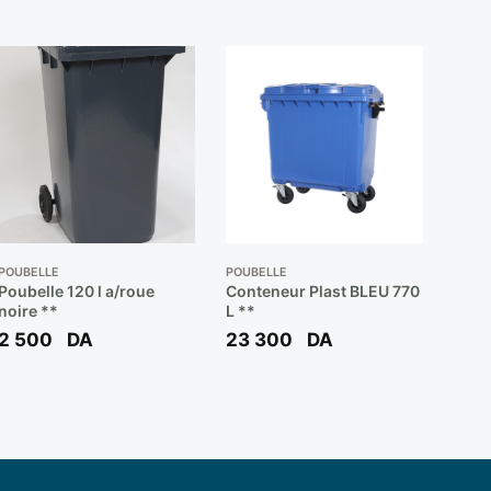
POUBELLE
POUBELLE
Poubelle 120 l a/roue
Conteneur Plast BLEU 770
noire **
L **
2 500
DA
23 300
DA