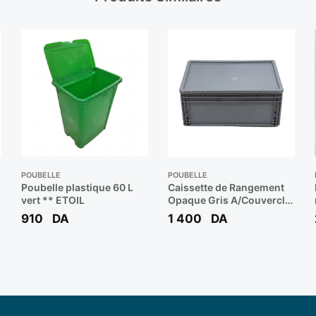
POUBELLE
POUBELLE
Poubelle plastique 60 L
Caissette de Rangement
vert ** ETOIL
Opaque Gris A/Couvercle
**
910
DA
1 400
DA