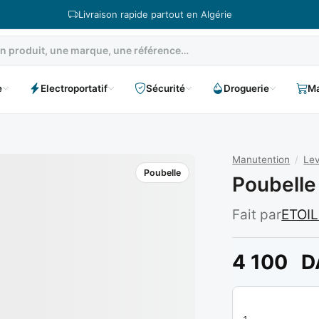
Livraison rapide partout en Algérie
e
Electroportatif
Sécurité
Droguerie
Ma
Manutention
/
Lev
Poubelle
Poubelle
Fait par
ETOI
4 100
D
quantité de Poube