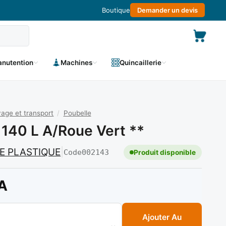
Boutique
Demander un devis
nutention
Machines
Quincaillerie
age et transport
/
Poubelle
 140 L A/roue Vert **
LE PLASTIQUE
|
Code
002143
Produit disponible
A
lle 140 l a/roue vert **
Ajouter Au