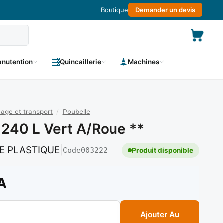
Boutique
Demander un devis
nutention
Quincaillerie
Machines
age et transport
/
Poubelle
 240 L Vert A/roue **
LE PLASTIQUE
|
Code
003222
Produit disponible
A
lle 240 l vert a/roue **
Ajouter Au