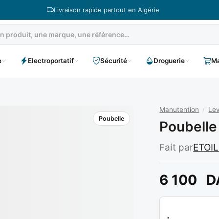
Livraison rapide partout en Algérie
e
Electroportatif
Sécurité
Droguerie
Ma
Manutention
/
Lev
Poubelle
Poubelle
Fait par
ETOI
6 100
D
quantité de Poube