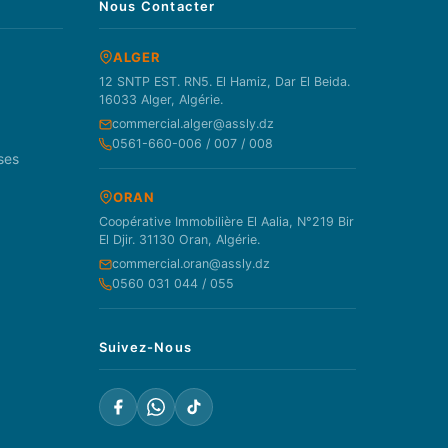
Nous Contacter
ALGER
12 SNTP EST. RN5. El Hamiz, Dar El Beida.
16033 Alger, Algérie.
commercial.alger@assly.dz
0561-660-006 / 007 / 008
ses
ORAN
Coopérative Immobilière El Aalia, N°219 Bir
El Djir. 31130 Oran, Algérie.
commercial.oran@assly.dz
0560 031 044 / 055
Suivez-Nous