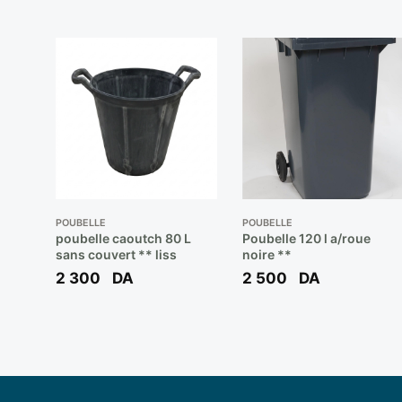
POUBELLE
POUBELLE
poubelle caoutch 80 L
Poubelle 120 l a/roue
sans couvert ** liss
noire **
2 300
DA
2 500
DA