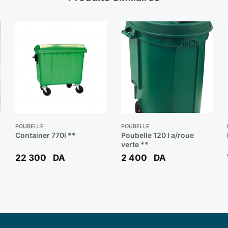
POUBELLE
POUBELLE
Container 770l **
Poubelle 120 l a/roue
verte **
22 300
DA
2 400
DA