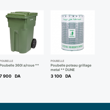
POUBELLE
POUBELLE
Poubelle 360l a/roue **
Poubelle poteau grillage
metal ** DUNE
7 900
DA
3 100
DA