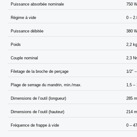
Puissance absorbée nominale
750 
Régime à vide
0 – 2.
Puissance débitée
380 
Poids
2,2 k
Couple nominal
2,3 N
Filetage de la broche de perçage
1/2″ 
Plage de serrage du mandrin, min./max.
1,5 –
Dimensions de l’outil (longueur)
285 
Dimensions de l’outil (hauteur)
214 
Fréquence de frappe à vide
0 – 4