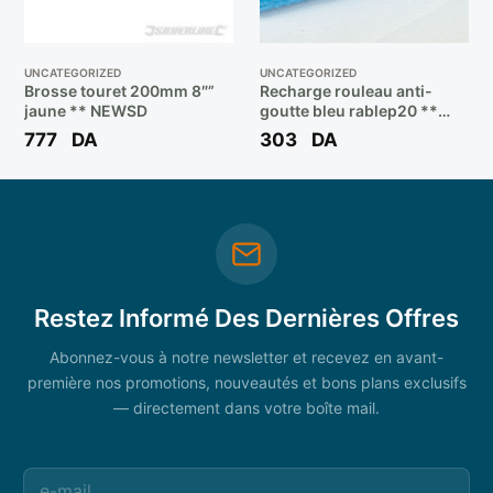
UNCATEGORIZED
UNCATEGORIZED
Brosse touret 200mm 8″”
Recharge rouleau anti-
jaune ** NEWSD
goutte bleu rablep20 **
MINIROS
777
DA
303
DA
Restez Informé Des Dernières Offres
Abonnez-vous à notre newsletter et recevez en avant-
première nos promotions, nouveautés et bons plans exclusifs
— directement dans votre boîte mail.