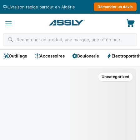
Passer
Livraison rapide partout en Algérie
Demander un devis
au
contenu
Outillage
Accessoires
Boulonerie
Electroportati
Uncategorized