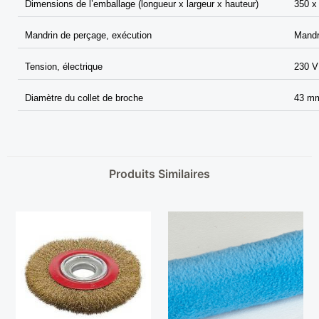
Dimensions de l’emballage (longueur x largeur x hauteur)
350 x
Mandrin de perçage, exécution
Mandr
Tension, électrique
230 V
Diamètre du collet de broche
43 m
Produits Similaires