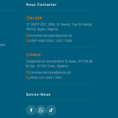
Nous Contacter
ALGER
12 SNTP EST. RN5. El Hamiz, Dar El Beida.
16033 Alger, Algérie.
commercial.alger@assly.dz
0561-660-006 / 007 / 008
ses
ORAN
Coopérative Immobilière El Aalia, N°219 Bir
El Djir. 31130 Oran, Algérie.
commercial.oran@assly.dz
0560 031 044 / 055
Suivez-Nous