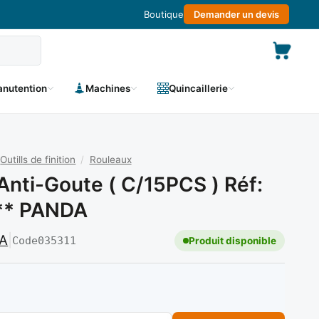
Boutique
Demander un devis
nutention
Machines
Quincaillerie
Outills de finition
/
Rouleaux
Anti-Goute ( C/15PCS ) Réf:
** PANDA
A
|
Code
035311
Produit disponible