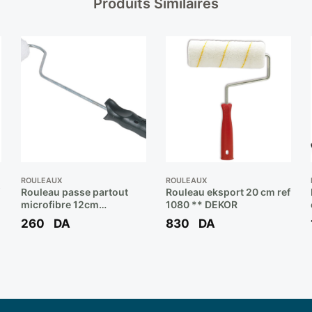
Produits Similaires
ROULEAUX
ROULEAUX
Rouleau passe partout
Rouleau eksport 20 cm ref
microfibre 12cm
1080 ** DEKOR
“”rpasm”” (c/20 pcs) **
260
DA
830
DA
MINIROS