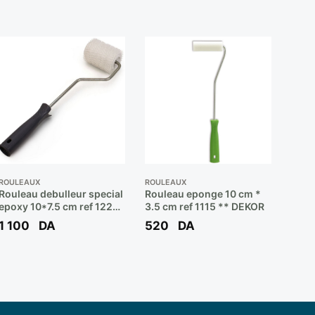
ROULEAUX
ROULEAUX
Rouleau debulleur special
Rouleau eponge 10 cm *
epoxy 10*7.5 cm ref 1226
3.5 cm ref 1115 ** DEKOR
** DEKOR
1 100
DA
520
DA