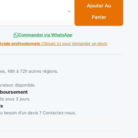
eau Anti-goute ( C/15PCS ) Réf: RAG/20 ** PANDA
Ajouter Au
Panier
Commander via WhatsApp
éciale professionnels :
Cliquez ici pour demander un devis
les, 48h à 72h autres régions.
vraison disponible.
mboursement
s sous 3 jours.
ls
u besoin d'un devis ? Contactez-nous.