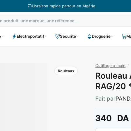
Livraison rapide partout en Algérie
e
Electroportatif
Sécurité
Droguerie
Ma
Outillage a main
/
Rouleaux
Rouleau 
RAG/20 
Fait par
PAND
340
DA