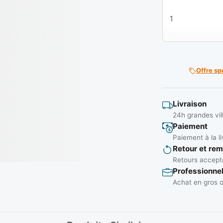
quantité de Roul
Offre sp
Livraison
24h grandes vil
Paiement
Paiement à la li
Retour et re
Retours accepté
Professionne
Achat en gros o