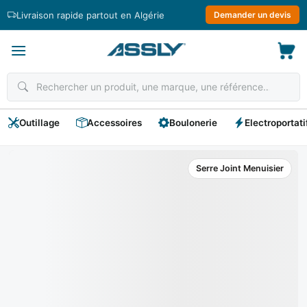
Passer
Livraison rapide partout en Algérie
Demander un devis
au
contenu
Outillage
Accessoires
Boulonerie
Electroportati
Serre Joint Menuisier