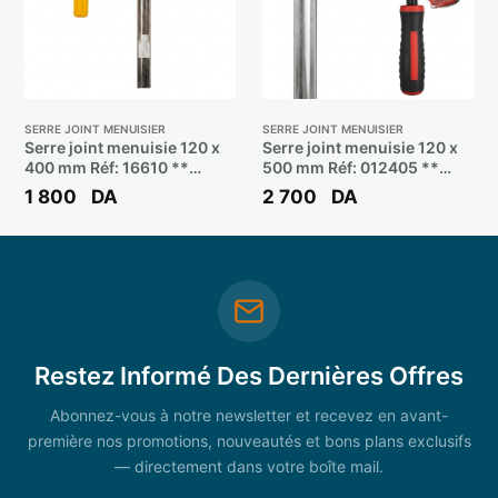
SERRE JOINT MENUISIER
SERRE JOINT MENUISIER
Serre joint menuisie 120 x
Serre joint menuisie 120 x
400 mm Réf: 16610 **
500 mm Réf: 012405 **
FIXTOP
WISEUP
1 800
DA
2 700
DA
Restez Informé Des Dernières Offres
Abonnez-vous à notre newsletter et recevez en avant-
première nos promotions, nouveautés et bons plans exclusifs
— directement dans votre boîte mail.