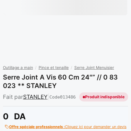
Outillage a main
/
Pince et tenaille
/
Serre Joint Menuisier
Serre Joint A Vis 60 Cm 24″” // 0 83
023 ** STANLEY
Fait par
STANLEY
|
Code
013486
Produit indisponible
0
DA
Offre spéciale professionnels :
Cliquez ici pour demander un devis