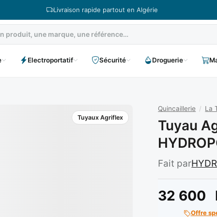
Livraison rapide partout en Algérie
e
Electroportatif
Sécurité
Droguerie
Ma
Quincaillerie
/
La 
Tuyaux Agriflex
Tuyau Ag
HYDROP
Fait par
HYD
32 600
Offre sp