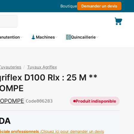
Boutique
Demander un devis
nutention
Machines
Quincaillerie
Tuyauteries
/
Tuyaux Agriflex
riflex D100 Rlx : 25 M **
OMPE
ROPOMPE
|
Code
006283
Produit indisponible
DA
éciale professionnels :
Cliquez ici pour demander un devis