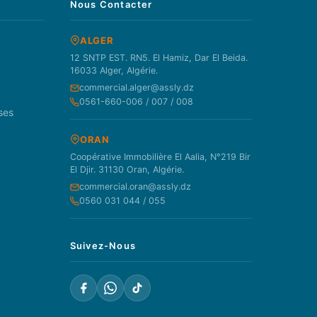
Nous Contacter
ALGER
12 SNTP EST. RN5. El Hamiz, Dar El Beida.
16033 Alger, Algérie.
commercial.alger@assly.dz
0561-660-006 / 007 / 008
ses
ORAN
Coopérative Immobilière El Aalia, N°219 Bir
El Djir. 31130 Oran, Algérie.
commercial.oran@assly.dz
0560 031 044 / 055
Suivez-Nous