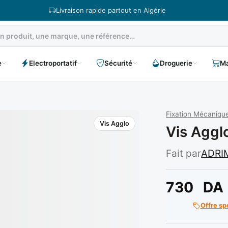
Livraison rapide partout en Algérie
e
Electroportatif
Sécurité
Droguerie
Ma
Fixation Mécanique
Vis Agglo
Vis Aggl
Fait par
ADRI
730
DA
Offre sp