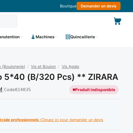
Boutique
Demander un devis
nutention
Machines
Quincaillerie
 (Boulonerie)
/
Vis et Boulon
/
Vis Agglo
o 5*40 (b/320 Pcs) ** ZIRARA
M
|
Code
014035
Produit indisponible
éciale professionnels :
Cliquez ici pour demander un devis