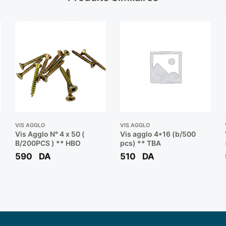
VIS AGGLO
VIS AGGLO
Vis Agglo N° 4 x 50 (
Vis agglo 4*16 (b/500
B/200PCS ) ** HBO
pcs) ** TBA
590
DA
510
DA