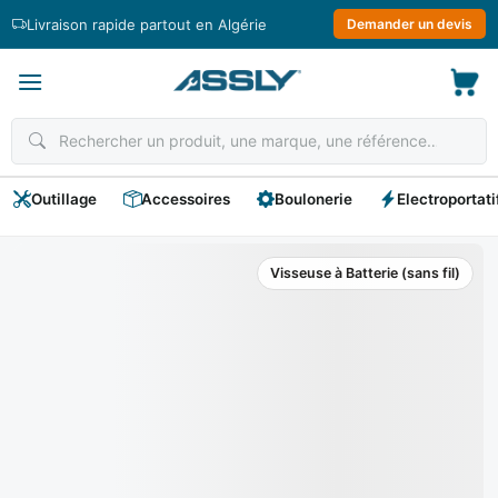
Passer
Livraison rapide partout en Algérie
Demander un devis
au
contenu
Outillage
Accessoires
Boulonerie
Electroportati
Visseuse à Batterie (sans fil)