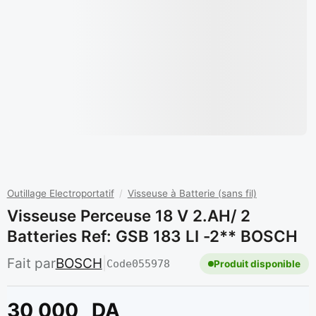
Outillage Electroportatif
/
Visseuse à Batterie (sans fil)
Visseuse Perceuse 18 V 2.AH/ 2
Batteries Ref: GSB 183 LI -2** BOSCH
Fait par
BOSCH
|
Code
055978
Produit disponible
30 000
DA