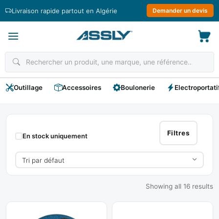
Passer
Livraison rapide partout en Algérie
Demander un devis
au
contenu
Outillage
Accessoires
Boulonerie
Electroportati
Disque
A
Filtres
En stock uniquement
Meule
Showing all 16 results