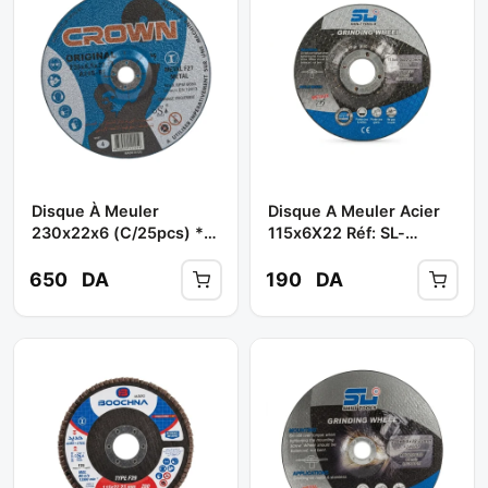
Disque À Meuler
Disque A Meuler Acier
230x22x6 (C/25pcs) **
115x6X22 Réf: SL-
CROWN
T0990 ( Boite De 25 Pcs
) ** SHILI TOOLS
650
DA
190
DA