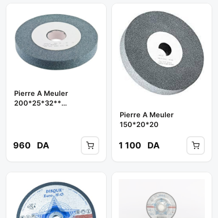
Pierre A Meuler
200*25*32**
BOOCHNA
Pierre A Meuler
150*20*20
960
DA
1 100
DA