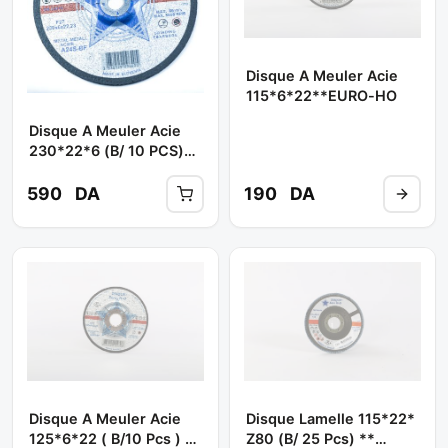
Disque A Meuler Acie
115*6*22**EURO-HO
Disque A Meuler Acie
230*22*6 (B/ 10 PCS)**
EURO-HO
590
DA
190
DA
Disque A Meuler Acie
Disque Lamelle 115*22*
125*6*22 ( B/10 Pcs ) **
Z80 (b/ 25 Pcs) **