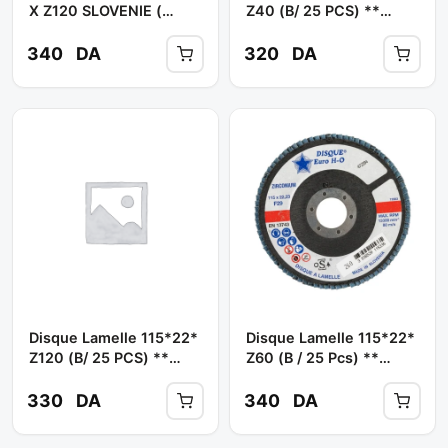
X Z120 SLOVENIE (
Z40 (B/ 25 PCS) **
B/10PCS ) ** BOOCHNA
EURO-HO
340
DA
320
DA
Disque Lamelle 115*22*
Disque Lamelle 115*22*
Z120 (B/ 25 PCS) **
Z60 (b / 25 Pcs) **
EURO
EURO-HO
330
DA
340
DA