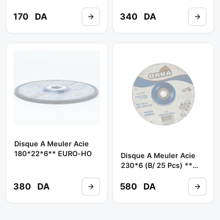
EURO-HO
EURO-HO
170
DA
340
DA
Disque A Meuler Acie
180*22*6** EURO-HO
Disque A Meuler Acie
230*6 (b/ 25 Pcs) **
ORKA
380
DA
580
DA