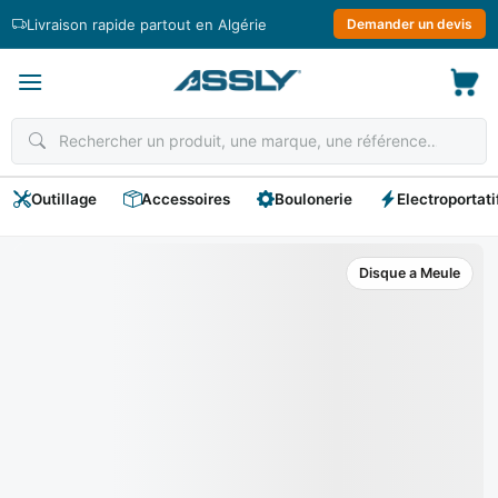
Passer
Livraison rapide partout en Algérie
Demander un devis
au
contenu
Outillage
Accessoires
Boulonerie
Electroportati
Disque a Meule