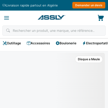
Passer
Livraison rapide partout en Algérie
Demander un devis
au
contenu
Outillage
Accessoires
Boulonerie
Electroportati
Disque a Meule