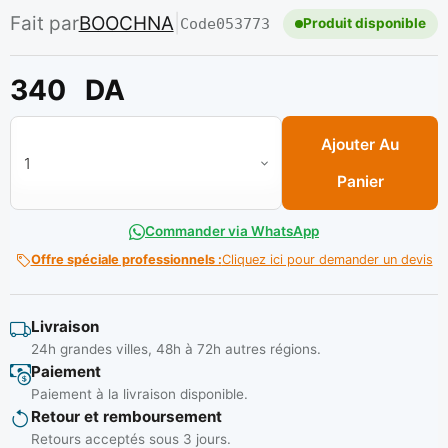
Fait par
BOOCHNA
|
Code
053773
Produit disponible
340
DA
quantité de Disque lamelle 115 x 22 x Z120 SLOVENIE ( B/10
Ajouter Au
Panier
Commander via WhatsApp
Offre spéciale professionnels :
Cliquez ici pour demander un devis
Livraison
24h grandes villes, 48h à 72h autres régions.
Paiement
Paiement à la livraison disponible.
Retour et remboursement
Retours acceptés sous 3 jours.