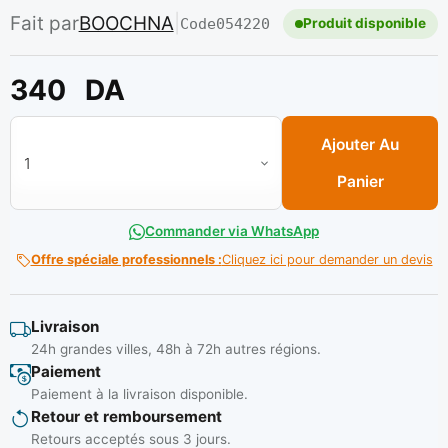
Fait par
BOOCHNA
|
Code
054220
Produit disponible
340
DA
quantité de Disque lamelle 115x22x Z80 (B/10PCS) ** BOOC
Ajouter Au
Panier
Commander via WhatsApp
Offre spéciale professionnels :
Cliquez ici pour demander un devis
Livraison
24h grandes villes, 48h à 72h autres régions.
Paiement
Paiement à la livraison disponible.
Retour et remboursement
Retours acceptés sous 3 jours.