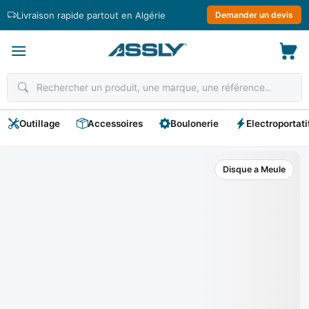
Passer
Livraison rapide partout en Algérie
Demander un devis
au
contenu
Outillage
Accessoires
Boulonerie
Electroportati
Disque a Meule