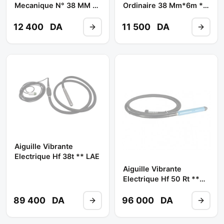
Mecanique N° 38 MM X
Ordinaire 38 Mm*6m **
6 M Ref: 56023**
SCORPIO/CONCRETE
FIXTOP
12 400
DA
11 500
DA
Aiguille Vibrante
Electrique Hf 38t ** LAE
Aiguille Vibrante
Electrique Hf 50 Rt **
LAE
89 400
DA
96 000
DA