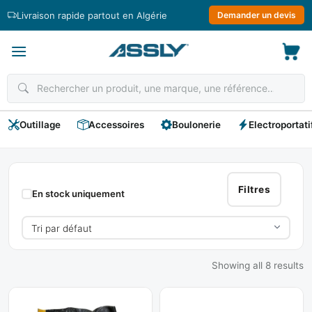
Passer
Livraison rapide partout en Algérie
Demander un devis
au
contenu
Outillage
Accessoires
Boulonerie
Electroportati
Aiguille
Vibrante
Filtres
En stock uniquement
Showing all 8 results