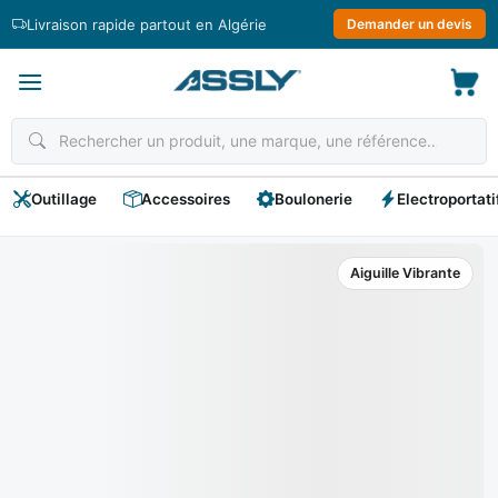
Passer
Livraison rapide partout en Algérie
Demander un devis
au
contenu
Outillage
Accessoires
Boulonerie
Electroportati
Aiguille Vibrante