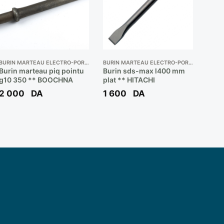
BURIN MARTEAU ELECTRO-PORTATIF
BURIN MARTEAU ELECTRO-PORTATIF
Burin marteau piq pointu
Burin sds-max l400 mm
g10 350 ** BOOCHNA
plat ** HITACHI
2 000
DA
1 600
DA