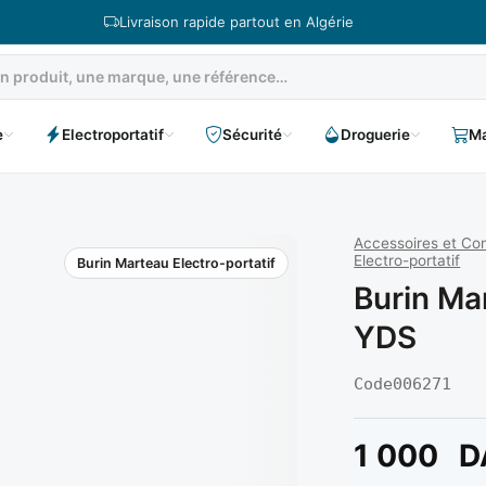
Livraison rapide partout en Algérie
e
Electroportatif
Sécurité
Droguerie
Ma
Accessoires et C
Electro-portatif
Burin Marteau Electro-portatif
Burin Ma
YDS
Code
006271
1 000
D