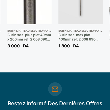
RTATIF
BURIN MARTEAU ELECTRO-PORTATIF
BURIN MARTEAU ELECTRO-PORTATIF
Burin sds-plus plat 40mm
Burin sds-max plat
x 260mm ref: 2 608 690
400mm ref: 2 608 690
091 ** BOSCH
141** BOSCH
3 000
DA
1 800
DA
Restez Informé Des Dernières Offres