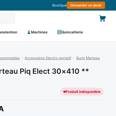
Boutique
Demander un devis
nutention
Machines
Quincaillerie
onsommables
/
Accessoires Electro-portatif
/
Burin Marteau
rteau Piq Elect 30×410 **
Produit indisponible
A