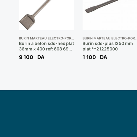
BURIN MARTEAU ELECTRO-PORTATIF
BURIN MARTEAU ELECTRO-PO
Burin a beton sds-hex plat
Burin sds-plus l250 mm
36mm x 400 ref: 608 690
plat **21225000
108 ** BOSCH
9 100
DA
1 100
DA