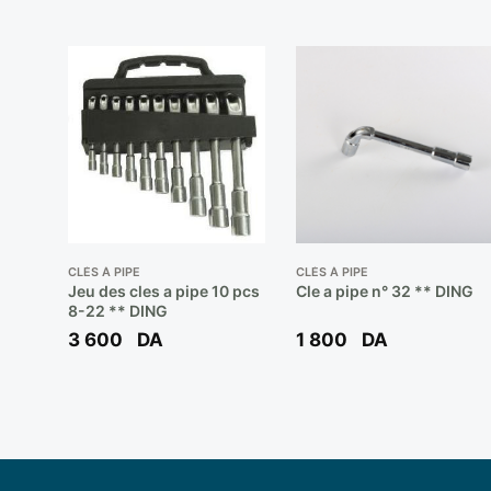
CLÉS À PIPE
CLÉS À PIPE
Jeu des cles a pipe 10 pcs
Cle a pipe n° 32 ** DING
8-22 ** DING
3 600
DA
1 800
DA