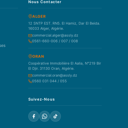
Nous Contacter
ALGER
12 SNTP EST. RN5. El Hamiz, Dar El Beida.
16033 Alger, Algérie.
commercial.alger@assly.dz
0561-660-006 / 007 / 008
ses
ORAN
Coopérative Immobilière El Aalia, N°219 Bir
El Djir. 31130 Oran, Algérie.
commercial.oran@assly.dz
0560 031 044 / 055
Suivez-Nous