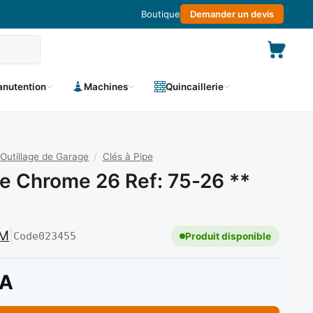
Boutique
Demander un devis
nutention
Machines
Quincaillerie
Outillage de Garage
/
Clés à Pipe
pe Chrome 26 Ref: 75-26 **
OM
|
Code
023455
Produit disponible
A