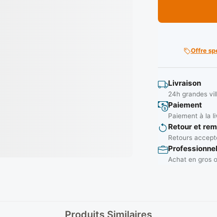
Offre sp
Livraison
24h grandes vil
Paiement
Paiement à la li
Retour et re
Retours accepté
Professionne
Achat en gros o
Produits Similaires