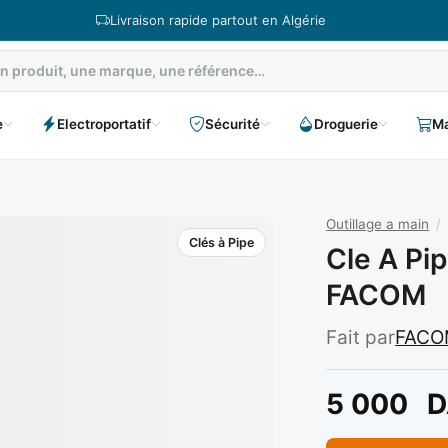
Livraison rapide partout en Algérie
e
Electroportatif
Sécurité
Droguerie
Ma
Outillage a main
/
Clés à Pipe
Cle A Pi
FACOM
Fait par
FAC
5 000
D