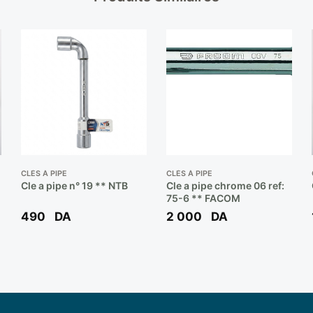
CLÉS À PIPE
CLÉS À PIPE
Cle a pipe n° 19 ** NTB
Cle a pipe chrome 06 ref:
75-6 ** FACOM
490
DA
2 000
DA