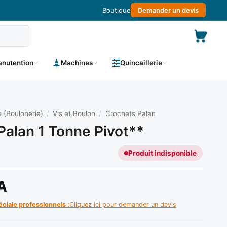
Boutique
Demander un devis
nutention
Machines
Quincaillerie
 (Boulonerie)
/
Vis et Boulon
/
Crochets Palan
Palan 1 Tonne Pivot**
Produit indisponible
A
éciale professionnels :
Cliquez ici pour demander un devis