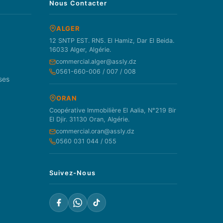
Nous Contacter
ALGER
12 SNTP EST. RN5. El Hamiz, Dar El Beida.
16033 Alger, Algérie.
commercial.alger@assly.dz
0561-660-006 / 007 / 008
ses
ORAN
Coopérative Immobilière El Aalia, N°219 Bir
El Djir. 31130 Oran, Algérie.
commercial.oran@assly.dz
0560 031 044 / 055
Suivez-Nous