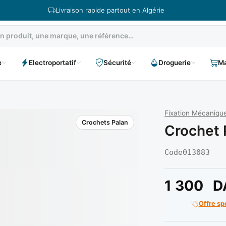
Livraison rapide partout en Algérie
e
Electroportatif
Sécurité
Droguerie
Ma
Fixation Mécanique
Crochets Palan
Crochet 
Code
013083
1 300
D
Offre sp