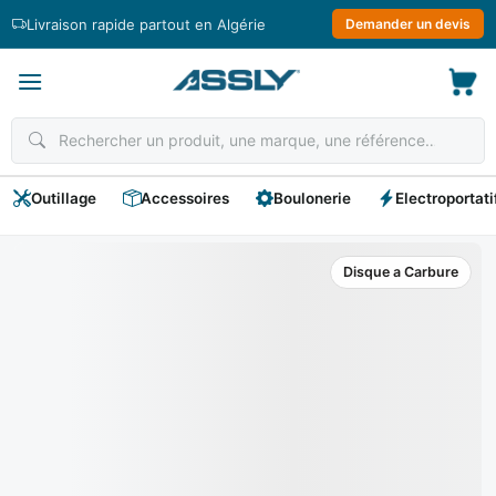
Passer
Livraison rapide partout en Algérie
Demander un devis
au
contenu
Outillage
Accessoires
Boulonerie
Electroportati
Disque a Carbure