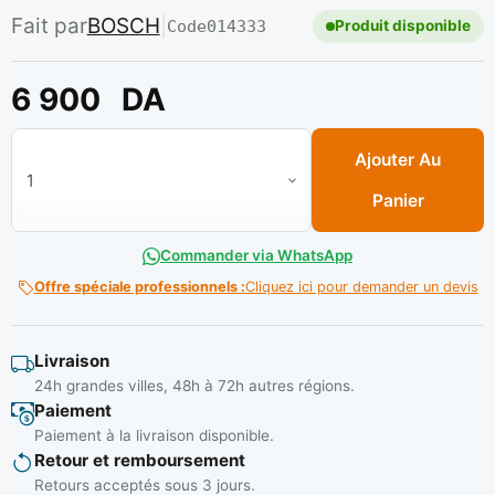
Fait par
BOSCH
|
Code
014333
Produit disponible
6 900
DA
quantité de Disque a couper alum/bois/ 235*80 d ref: 2 608 
Ajouter Au
Panier
Commander via WhatsApp
Offre spéciale professionnels :
Cliquez ici pour demander un devis
Livraison
24h grandes villes, 48h à 72h autres régions.
Paiement
Paiement à la livraison disponible.
Retour et remboursement
Retours acceptés sous 3 jours.