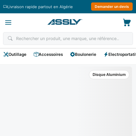
Passer
Livraison rapide partout en Algérie
Demander un devis
au
contenu
Outillage
Accessoires
Boulonerie
Electroportati
Disque Aluminium