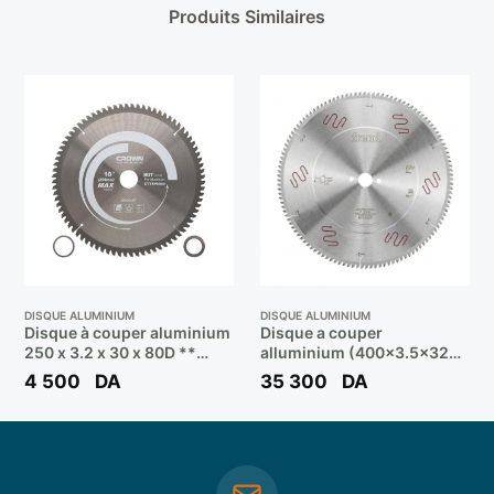
Produits Similaires
DISQUE ALUMINIUM
DISQUE ALUMINIUM
Disque à couper aluminium
Disque a couper
250 x 3.2 x 30 x 80D **
alluminium (400×3.5×32
CROWN
120D) LU5D 2400 ** FREUD
4 500
DA
35 300
DA