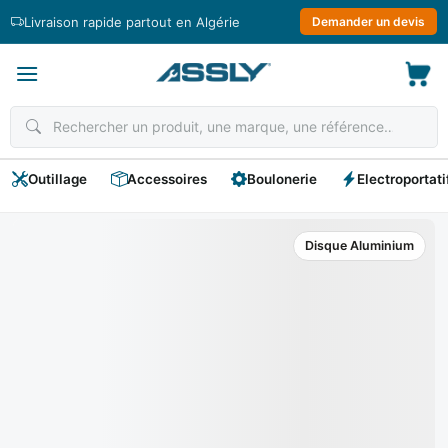
Passer
Livraison rapide partout en Algérie
Demander un devis
au
contenu
Outillage
Accessoires
Boulonerie
Electroportati
Disque Aluminium